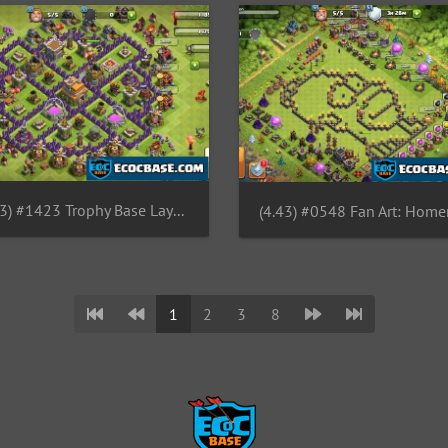
(4.43) #1423 Trophy Base Layout TH7, Diseño Subida de Copas Ayuntamiento 7
1
2
3
8