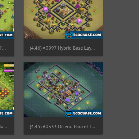
(4.46) #0997 Hybrid Base Layout TH8, Diseño Hibrido Para Ayuntamiento 8
(4.47) #1163 Farming Base TH7, Diseño Proteger Elixir Oscuro Ayuntamiento 7
(4.45) #0962 TH9 Fan Art: Map of India Base Layout for Town Hall 9, Asia
(4.45) #0333 Diseño Para el Taller del Constructor 8, Builder Hall 8 Base Layout