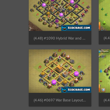
(4.48) #1090 Hybrid War and Farming Base Layout TH8, Guerra y Farming Ayuntamiento 8
(4.46) #0697 War Base Layout TH5, Diseño Guerra Ayuntamiento 5