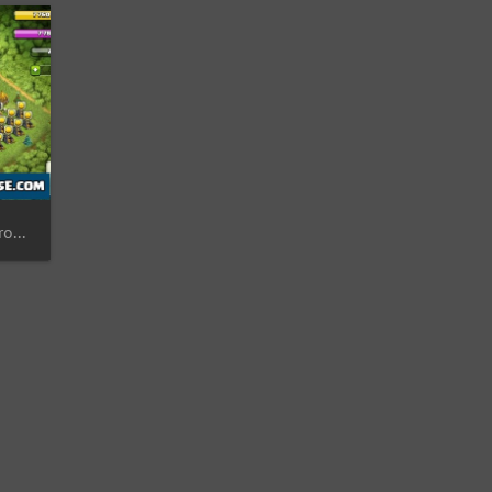
(4.43) #0548 Fan Art: Homero Simpson Ayuntamiento 9, Homer Simpson Layout TH9