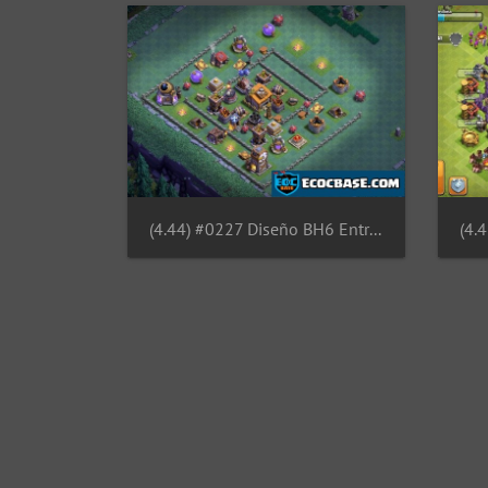
(4.44) #0227 Diseño BH6 Entrada Troll by Jaime Jara