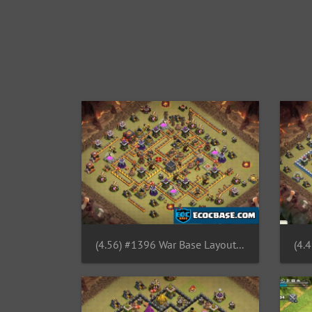
(4.56) #1396 War Base Layout TH10, Diseño de Guerra Ayuntamiento 10