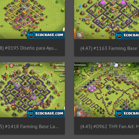
(4.48) #0195 Diseño para Ayuntamiento 6 by Alan y Sebas Show
(4.45) #1418 Farming Base Layout for TH7, Diseño Ayuntamiento 7