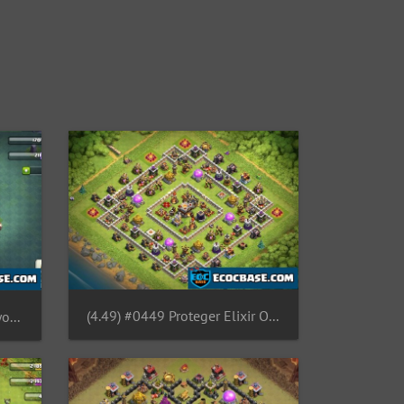
(4.49) #0449 Proteger Elixir Oscuro TH11, Farming Base layout Dark Elixir
(4.49) #0832 Good Base Layout for BH4, Diseño Taller Nivel 4, Aldea Nocturna