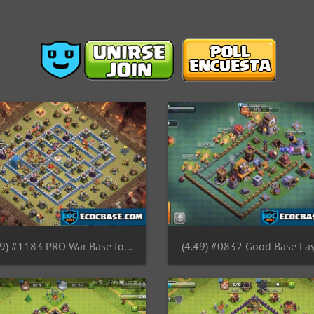
(4.49) #1183 PRO War Base for TH12, Diseño PRO Guerra Ayuntamiento 12